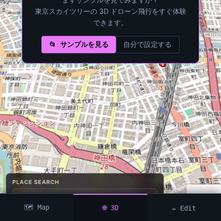
東京スカイツリーの 3D ドローン飛行をすぐ体験
できます。
📂 サンプルを見る
自分で設定する
PLACE SEARCH
🗺️ Map
🌐 3D
✏️ Edit
Data attribution