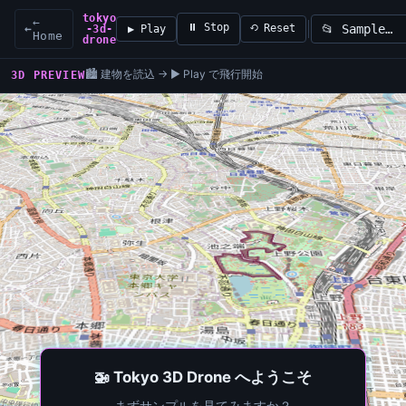
tokyo
←
⏸ Stop
←
⟲ Reset
-3d-
▶ Play
Load sample
Home
drone
🏙️ 建物を読込 → ▶ Play で飛行開始
3D PREVIEW
🚁 Tokyo 3D Drone へようこそ
まずサンプルを見てみますか？